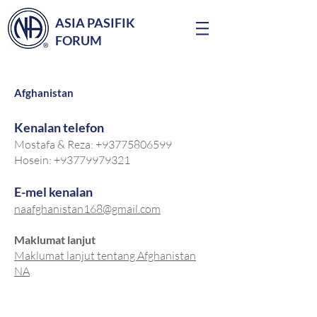
ASIA PASIFIK
FORUM
Afghanistan
Kenalan telefon
Mostafa & Reza:
+93775806599
Hosein:
+93779979321
E-mel kenalan
naafghanistan168@gmail.com
Maklumat lanjut
Maklumat lanjut tentang Afghanistan
NA